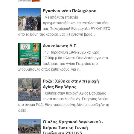
Εγκαίνια νέου Πολυχώρου
Με απόλυτη επιτυχία
πραγματοποιήθηκαν τα εγκαίνια του νέου
μας Πολυχώρου! Ένα μεγάλο ΕΥΧΑΡΙΣΤΩ
από τα βάθη της καρδιάς μας! Η χθεσινή βραδ...
Ανακοίνωση Δ.Σ.
Την Παρασκευή 19-9-2025 και ώρα
17:00μ.μ θα τελεστεί Θεία Λειτουργία στο
εκκλησάκι του Αγίου Γεωργίου στο
Στρούμπουλα όπως κάθε χρόνο, για ν...
Ρόζα: Χάθηκε στην περιοχή
Αγίας Βαρβάρας
Χάθηκε στην περιοχή Αγίας Βαρβάρας
κοντά στο εκκλησάκι Αγ. Γεώργιος Ακούει
στο όνομα Ρόζα Είναι τσιπαρισμένη. Δίνεται αμοιβή Αν τη
δείτε ...
Όμιλος Κρητικού Λαγωνικού -
Ετήσια Τακτική Γενική
Συνέλευση 23/11/25