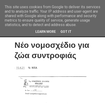
This site uses cookies from Google to deliver its services
and to analyze traffic. Your IP address and user-agent are
shared with Google along with performance and security
metrics to ensure quality of service, generate usage
statistics, and to detect and address abuse.
LEARN MORE
GOT IT
Νέο νομοσχέδιο για
ζώα συντροφιάς
-
15.4.21
ΝΈΑ