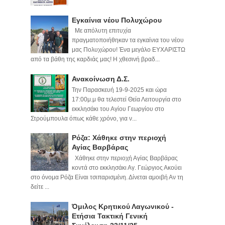
Εγκαίνια νέου Πολυχώρου
Με απόλυτη επιτυχία
πραγματοποιήθηκαν τα εγκαίνια του νέου
μας Πολυχώρου! Ένα μεγάλο ΕΥΧΑΡΙΣΤΩ
από τα βάθη της καρδιάς μας! Η χθεσινή βραδ...
Ανακοίνωση Δ.Σ.
Την Παρασκευή 19-9-2025 και ώρα
17:00μ.μ θα τελεστεί Θεία Λειτουργία στο
εκκλησάκι του Αγίου Γεωργίου στο
Στρούμπουλα όπως κάθε χρόνο, για ν...
Ρόζα: Χάθηκε στην περιοχή
Αγίας Βαρβάρας
Χάθηκε στην περιοχή Αγίας Βαρβάρας
κοντά στο εκκλησάκι Αγ. Γεώργιος Ακούει
στο όνομα Ρόζα Είναι τσιπαρισμένη. Δίνεται αμοιβή Αν τη
δείτε ...
Όμιλος Κρητικού Λαγωνικού -
Ετήσια Τακτική Γενική